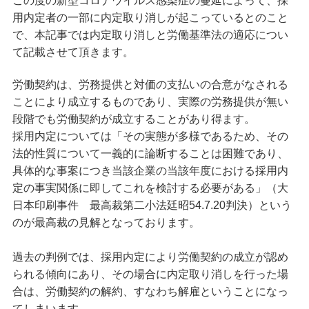
この度の新型コロナウイルス感染症の蔓延によって、採
用内定者の一部に内定取り消しが起こっているとのこと
で、本記事では内定取り消しと労働基準法の適応につい
て記載させて頂きます。
労働契約は、労務提供と対価の支払いの合意がなされる
ことにより成立するものであり、実際の労務提供が無い
段階でも労働契約が成立することがあり得ます。
採用内定については「その実態が多様であるため、その
法的性質について一義的に論断することは困難であり、
具体的な事案につき当該企業の当該年度における採用内
定の事実関係に即してこれを検討する必要がある」（大
日本印刷事件 最高裁第二小法廷昭54.7.20判決）という
のが最高裁の見解となっております。
過去の判例では、採用内定により労働契約の成立が認め
られる傾向にあり、その場合に内定取り消しを行った場
合は、労働契約の解約、すなわち解雇ということになっ
てしまいます。