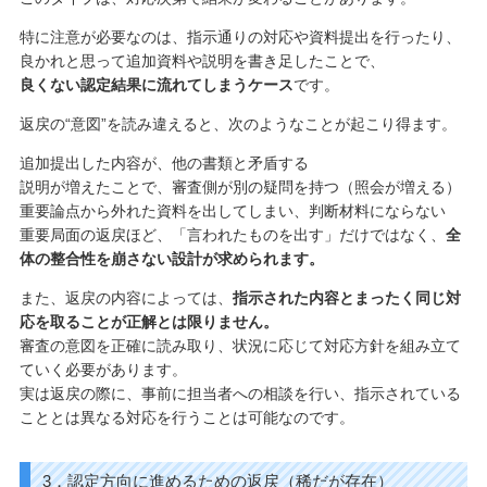
特に注意が必要なのは、指示通りの対応や資料提出を行ったり、
良かれと思って追加資料や説明を書き足したことで、
良くない認定結果に流れてしまうケース
です。
返戻の“意図”を読み違えると、次のようなことが起こり得ます。
追加提出した内容が、他の書類と矛盾する
説明が増えたことで、審査側が別の疑問を持つ（照会が増える）
重要論点から外れた資料を出してしまい、判断材料にならない
重要局面の返戻ほど、「言われたものを出す」だけではなく、
全
体の整合性を崩さない設計が求められます。
また、返戻の内容によっては、
指示された内容とまったく同じ対
応を取ることが正解とは限りません。
審査の意図を正確に読み取り、状況に応じて対応方針を組み立て
ていく必要があります。
実は返戻の際に、事前に担当者への相談を行い、指示されている
こととは異なる対応を行うことは可能なのです。
3．認定方向に進めるための返戻（稀だが存在）