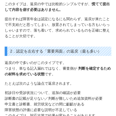
このタイプは、返戻の中では比較的シンプルですが、
慌てて提出
して内容を崩す必要はありません。
提出すれば障害年金は認定になるにも関わらず、返戻が来たこと
で不支給だと思ってしまい、放置されてしまっている方もいらっ
しゃいますので、落ち着いて、求められているものを正確に整え
ることが大切です。
2．認定を左右する「重要局面」の返戻（最も多い）
返戻の中で多いのがこのタイプです。
つまり、単なる記入漏れではなく、審査側が
判断を確定するため
の材料を求めている状態
です。
たとえば次のような論点で返戻されます。
初診日や受診状況について、追加の確認が必要
診断書の記載が足りない／判断が難しいため追加資料が必要
申立書と診断書、就労状況などの間に齟齬がある
障害状態の評価に必要な説明が不足している
このタイプは、対応次第で結果が変わることがあります。