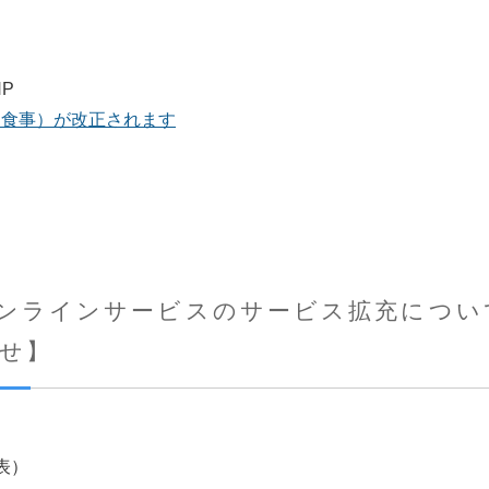
P
（食事）が改正されます
ンラインサービスのサービス拡充につい
せ】
表）